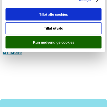
Skulen si historie
Tillat alle cookies
Skulen vår har eksistert i ei eller anna form sidan
Tillat utvalg
1153. Sidan den gong har den flytta, blitt bygd om,
bygd på og modernisert fleire gonger. Den siste
Kun nødvendige cookies
totalrestaureringa var ferdig i 2018.
Meir om skulen
si historie