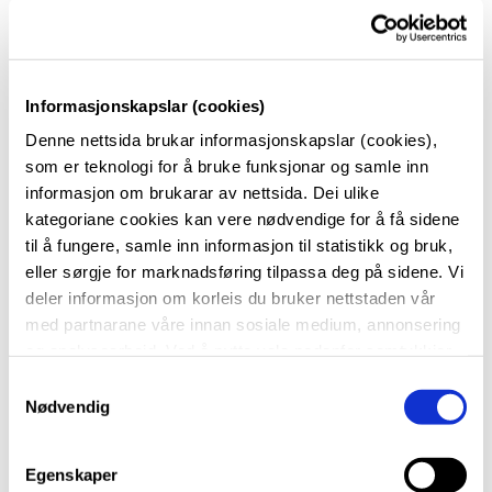
Ordensreglar
Lokala skal ryddast og forlatast i same stand
som ved overtaking.
Informasjonskapslar (cookies)
Søl med vatn, mat eller drikke skal straks tørkast
Denne nettsida brukar informasjonskapslar (cookies),
opp.
som er teknologi for å bruke funksjonar og samle inn
informasjon om brukarar av nettsida. Dei ulike
Fast inventar skal ikkje flyttast eller endrast.
kategoriane cookies kan vere nødvendige for å få sidene
Avfall skal sorterast. Større mengder avfall må
til å fungere, samle inn informasjon til statistikk og bruk,
leigetakar handtere sjølv.
eller sørgje for marknadsføring tilpassa deg på sidene. Vi
Skade på hus, inventar, utstyr eller personar skal
deler informasjon om korleis du bruker nettstaden vår
snarast meldast til utleigar.
med partnarane våre innan sosiale medium, annonsering
og analysearbeid. Ved å nytte vala nedanfor samtykkjer
Berre deltakarar i arrangementet skal ha tilgang
du til at vi nyttar dei ulike cookies-kategoriane. Du kan
til lokala.
S
når du vil trekke samtykket ditt. Sjå meir om kva cookies
Nødvendig
a
Røyking, alkohol og andre rusmiddel er forbode.
vi brukar i
cookie-erklæringa
vår.
m
Handtering av farleg materiale er ikkje tillate.
t
Egenskaper
Ansvarleg leigetakar eller tilsynsvakt kan vise
y