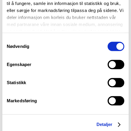
til å fungere, samle inn informasjon til statistikk og bruk,
eller sørgje for marknadsføring tilpassa deg på sidene. Vi
deler informasjon om korleis du bruker nettstaden vår
med partnarane våre innan sosiale medium, annonsering
og analysearbeid. Ved å nytte vala nedanfor samtykkjer
du til at vi nyttar dei ulike cookies-kategoriane. Du kan
S
når du vil trekke samtykket ditt. Sjå meir om kva cookies
Nødvendig
a
vi brukar i
cookie-erklæringa
vår.
m
t
Egenskaper
y
k
k
Statistikk
e
v
Markedsføring
a
l
g
Detaljer
Vi ville sjølvsagt også vise dei vakre Bergen, og gjekk