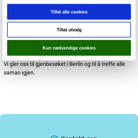
på tur til Fløyen og hadde bålkos og Capture de Flag.
Guidetur på Bryggen og Nordnes og ein
Tillat alle cookies
Munchutstilling på Kode fekk dei også oppleve. Veka
vart avslutta med taco-fredag på skulen, med stor
Tillat utvalg
suksess.
Dei norske elevane våre gjorde det beste av veka og
Kun nødvendige cookies
tok dei med på mykje kjekt på fritida.
Vi gler oss til gjenbesøket i Berlin og til å treffe alle
saman igjen.