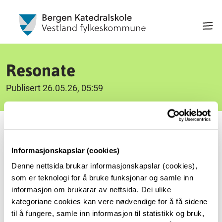
Resonate
Publisert 26.05.26, 05:59
RESONATE er eit forskingsprosjekt om å styrkje
elevars kjensle av tilhøyrsel gjennom
Informasjonskapslar (cookies)
samskapte, musikkbaserte aktivitetar og å
Denne nettsida brukar informasjonskapslar (cookies),
redusere fråfall i skulen. På nettsida vil de finne
som er teknologi for å bruke funksjonar og samle inn
informasjon om brukarar av nettsida. Dei ulike
samanfatta informasjon om prosjektet.
kategoriane cookies kan vere nødvendige for å få sidene
Informasjon
til å fungere, samle inn informasjon til statistikk og bruk,