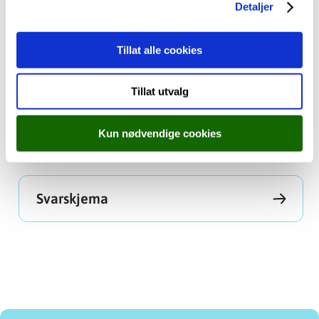
Detaljer
Har du spørsmål kan du ta kontakt på e-
post:
post.bks@vlfk.no
eller på telefon 55338200
Tillat alle cookies
Tillat utvalg
Svarskjema
Kun nødvendige cookies
Svarskjema