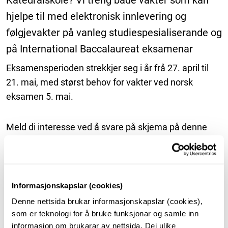
Katedralskole? Vi treng både vakter som kan
hjelpe til med elektronisk innlevering og
følgjevakter på vanleg studiespesialiserande og
på International Baccalaureat eksamenar
Eksamensperioden strekkjer seg i år frå 27. april til
21. mai, med størst behov for vakter ved norsk
eksamen 5. mai.
Meld di interesse ved å svare på skjema på denne
sida. Vi ber om at du fyller ut skjemaet sjølv om du
har vore vakt hos oss før så vi får ein oversikt over dei
datoane det passar best for deg å jobbe som
eksamensvakt. Når vi har fått oversikt over kor
Informasjonskapslar (cookies)
mange vakter vi treng pr. dag, vil vi gi deg beskjed om
Denne nettsida brukar informasjonskapslar (cookies),
kva dagar vi har behov for deg.
som er teknologi for å bruke funksjonar og samle inn
informasjon om brukarar av nettsida. Dei ulike