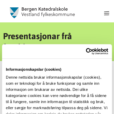
Presentasjonar frå
foreldremøta
Informasjonskapslar (cookies)
Her finn du presentasjonar frå foreldremøta
Denne nettsida brukar informasjonskapslar (cookies),
som er teknologi for å bruke funksjonar og samle inn
Foreldremøte Vg1
informasjon om brukarar av nettsida. Dei ulike
kategoriane cookies kan vere nødvendige for å få sidene
til å fungere, samle inn informasjon til statistikk og bruk,
eller sørgje for marknadsføring tilpassa deg på sidene. Vi
Foreldremøte Vg2
deler informasjon om korleis du bruker nettstaden vår